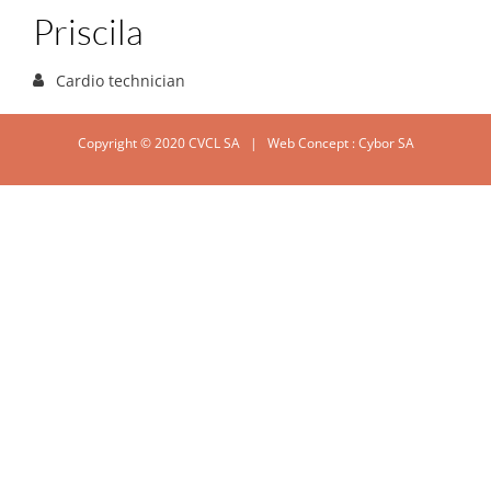
Priscila
Cardio technician
Copyright © 2020 CVCL SA | Web Concept :
Cybor SA