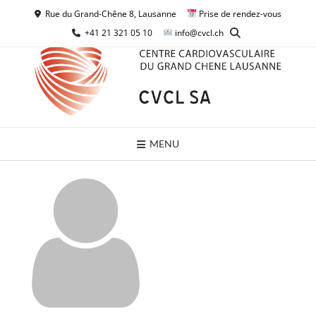
Skip
Rue du Grand-Chêne 8, Lausanne
Prise de rendez-vous
to
+41 21 321 05 10
info@cvcl.ch
content
MENU