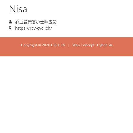
Nisa
心血管康复护士响应员
https://rcv-cvcl.ch/
Copyright © 2020 CVCL SA | Web Concept :
Cybor SA