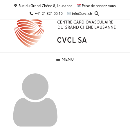
Skip
Rue du Grand-Chêne 8, Lausanne
Prise de rendez-vous
to
+41 21 321 05 10
info@cvcl.ch
content
MENU