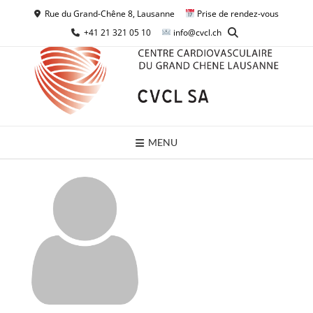
Skip
Rue du Grand-Chêne 8, Lausanne
Prise de rendez-vous
to
+41 21 321 05 10
info@cvcl.ch
content
MENU