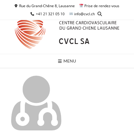
Skip
Rue du Grand-Chêne 8, Lausanne
Prise de rendez-vous
to
+41 21 321 05 10
info@cvcl.ch
content
MENU