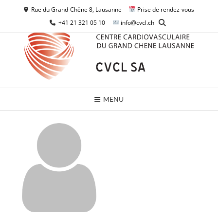
Skip
Rue du Grand-Chêne 8, Lausanne
Prise de rendez-vous
to
+41 21 321 05 10
info@cvcl.ch
content
MENU