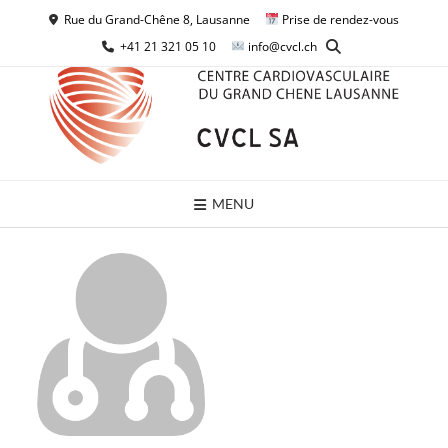
Skip
Rue du Grand-Chêne 8, Lausanne
Prise de rendez-vous
to
+41 21 321 05 10
info@cvcl.ch
content
MENU