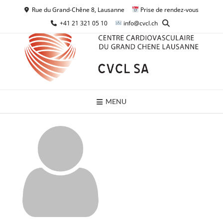
Skip
Rue du Grand-Chêne 8, Lausanne
Prise de rendez-vous
to
+41 21 321 05 10
info@cvcl.ch
content
MENU