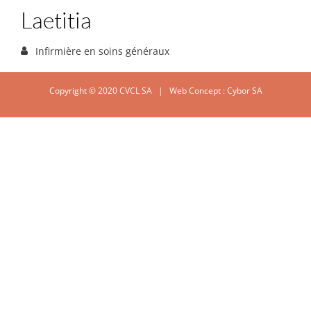
Laetitia
Infirmière en soins généraux
Copyright © 2020 CVCL SA | Web Concept :
Cybor SA