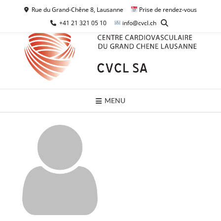
Skip
Rue du Grand-Chêne 8, Lausanne
Prise de rendez-vous
to
+41 21 321 05 10
info@cvcl.ch
content
MENU